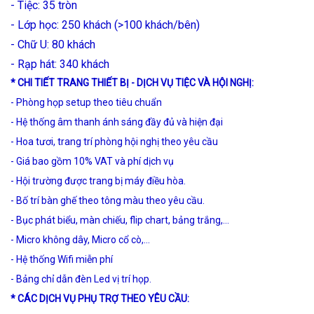
- Tiệc: 35 tròn
- Lớp học: 250 khách (>100 khách/bên)
- Chữ U: 80 khách
- Rạp hát: 340 khách
* CHI TIẾT TRANG THIẾT BỊ - DỊCH VỤ TIỆC VÀ HỘI NGHỊ:
- Phòng họp setup theo tiêu chuẩn
- Hệ thống âm thanh ánh sáng đầy đủ và hiện đại
- Hoa tươi, trang trí phòng hội nghị theo yêu cầu
- Giá bao gồm 10% VAT và phí dịch vụ
- Hội trường được trang bị máy điều hòa.
- Bố trí bàn ghế theo tông màu theo yêu cầu.
- Bục phát biểu, màn chiếu, flip chart, bảng trắng,…
- Micro không dây, Micro cổ cò,…
- Hệ thống Wifi miễn phí
- Bảng chỉ dẫn đèn Led vị trí họp.
* CÁC DỊCH VỤ PHỤ TRỢ THEO YÊU CẦU: