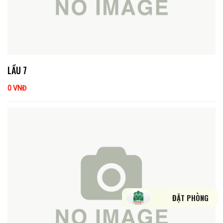
LẦU 7
0 VNĐ
ĐẶT PHÒNG