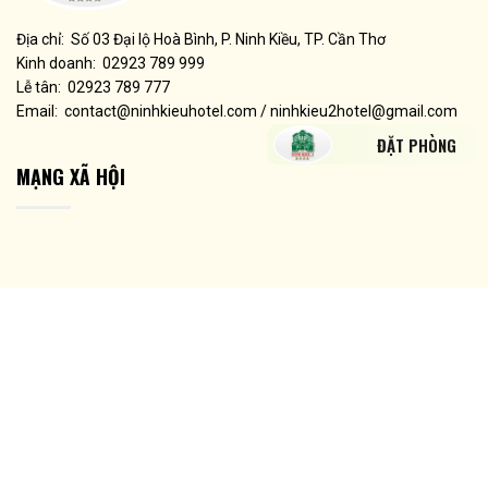
Địa chỉ: Số 03 Đại lộ Hoà Bình, P. Ninh Kiều, TP. Cần Thơ
Kinh doanh: 02923 789 999
Lễ tân: 02923 789 777
Email: contact@ninhkieuhotel.com / ninhkieu2hotel@gmail.com
ĐẶT PHÒNG
MẠNG XÃ HỘI
LƯỢT TRUY CẬP HIỆN TẠI
Hiện tại:
16
Hôm nay
773
Hôm qua:
1.346
Tổng:
1.973.580
2019 © ninhkieuhotel.com |