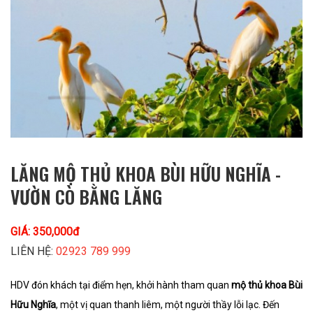
LĂNG MỘ THỦ KHOA BÙI HỮU NGHĨA -
VƯỜN CÒ BẰNG LĂNG
GIÁ: 350,000đ
LIÊN HỆ:
02923 789 999
HDV đón khách tại điểm hẹn, khởi hành tham quan
mộ thủ khoa Bùi
Hữu Nghĩa
, một vị quan thanh liêm, một người thầy lỗi lạc.
Đến