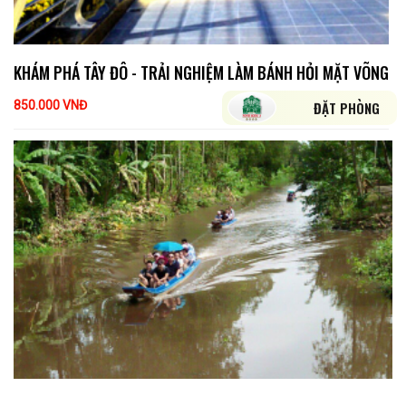
KHÁM PHÁ TÂY ĐÔ - TRẢI NGHIỆM LÀM BÁNH HỎI MẶT VÕNG
850.000 VNĐ
ĐẶT PHÒNG