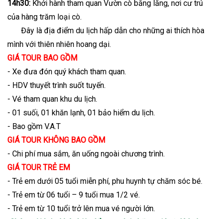
14h30:
Khởi hành tham quan Vườn cò bằng lăng, nơi cư trú
của hàng trăm loại cò.
Đây là địa điểm du lịch hấp dẫn cho những ai thích hòa
mình với thiên nhiên hoang dại.
GIÁ TOUR BAO GỒM
- Xe đưa đón quý khách tham quan.
- HDV thuyết trình suốt tuyến.
- Vé tham quan khu du lịch.
- 01 suối, 01 khăn lạnh, 01 bảo hiểm du lịch.
- Bao gồm V.A.T
GIÁ TOUR KHÔNG BAO GỒM
- Chi phí mua sắm, ăn uống ngoài chương trình.
GIÁ TOUR TRẺ EM
- Trẻ em dưới 05 tuổi miễn phí, phu huynh tự chăm sóc bé.
- Trẻ em từ 06 tuổi – 9 tuổi mua 1/2 vé.
- Trẻ em từ 10 tuổi trở lên mua vé người lớn.