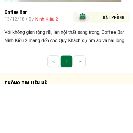
Coffee Bar
ĐẶT PHÒNG
13/12/18 • By
Ninh Kiều 2
Với không gian rộng rãi, lẫn nội thất sang trọng, Coffee Bar
Ninh Kiều 2 mang đến cho Quý Khách sự ấm áp và hài lòng ...
<
1
>
THÔNG TIN LIÊN HỆ
Địa chỉ: Số 03 Đại lộ Hoà Bình, P. Ninh Kiều, TP. Cần Thơ